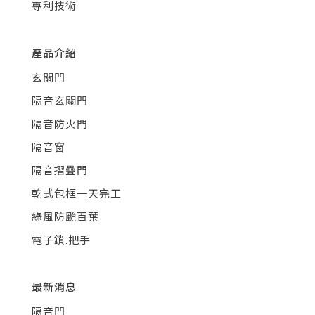
專利技術
產品介紹
玄關門
隔音玄關門
隔音防火門
隔音窗
隔音摺疊門
乾式包框一天完工
綠風防颱百葉
電子鎖.把手
最新消息
隔音門