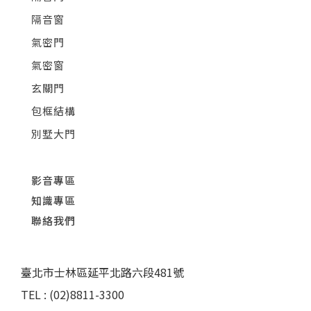
隔音窗
氣密門
氣密窗
玄關門
包框結構
別墅大門
影音專區
知識專區
聯絡我們
臺北市士林區延平北路六段481號
TEL : (02)8811-3300