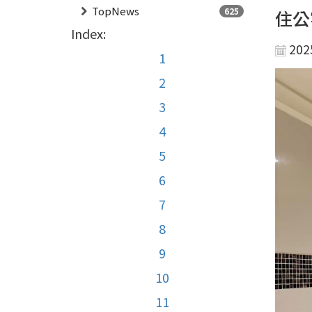
TopNews
625
住公
Index:
202
1
2
3
4
5
6
7
8
9
10
11