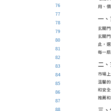
76
用、價
77
一、
78
玄關門
79
玄關門
80
此，選
81
每一扇
82
二、
83
市場上
84
溫馨的
85
和安全
86
推薦和
87
三、
88