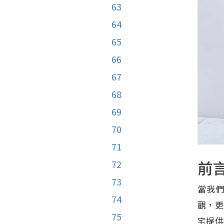
63
64
65
66
67
68
69
70
71
前
72
73
當我
74
觀，更
75
宅提供