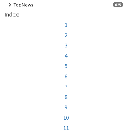
TopNews
625
Index:
1
2
3
4
5
6
7
8
9
10
11