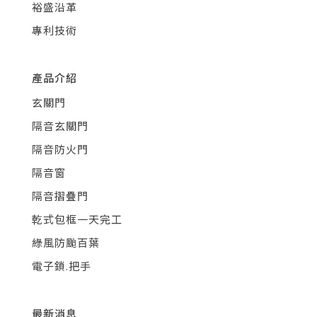
裕盛沿革
專利技術
產品介紹
玄關門
隔音玄關門
隔音防火門
隔音窗
隔音摺疊門
乾式包框一天完工
綠風防颱百葉
電子鎖.把手
最新消息