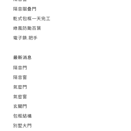
隔音摺疊門
乾式包框一天完工
綠風防颱百葉
電子鎖.把手
最新消息
隔音門
隔音窗
氣密門
氣密窗
玄關門
包框結構
別墅大門