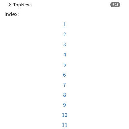
TopNews
625
Index:
1
2
3
4
5
6
7
8
9
10
11