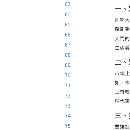
63
一、
64
別墅大
65
還能夠
66
大門的
67
生活美
68
二、
69
市場
70
如，木
71
上有較
72
現代家
73
三、
74
75
要讓您