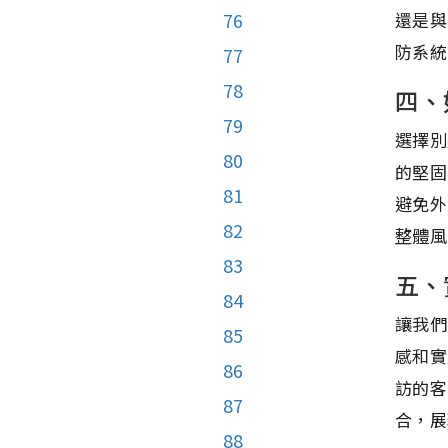
還是與
76
防系統
77
78
四、
79
選擇別
80
的堅固
81
避免外
82
整體風
83
五、
84
讓我們
85
感和實
86
訪的客
87
合，展
88