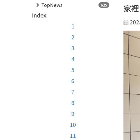
TopNews
625
家裡
Index:
202
1
2
3
4
5
6
7
8
9
10
11