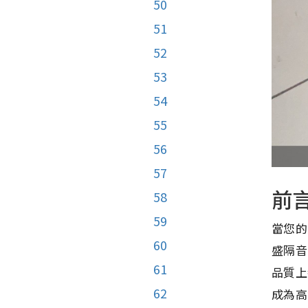
50
51
52
53
54
55
56
57
前
58
59
當您的
60
盛隔音
61
品質上
62
成為高