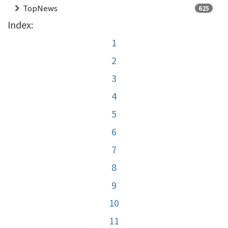
TopNews
625
Index:
1
2
3
4
5
6
7
8
9
10
11