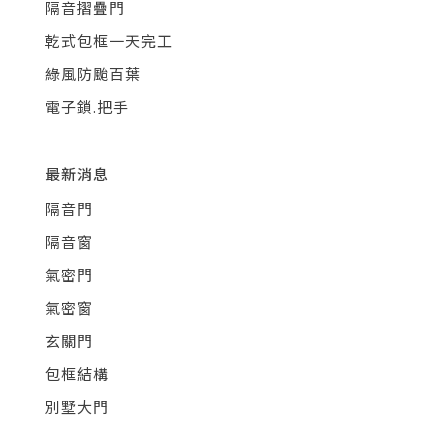
隔音摺疊門
乾式包框一天完工
綠風防颱百葉
電子鎖.把手
最新消息
隔音門
隔音窗
氣密門
氣密窗
玄關門
包框結構
別墅大門