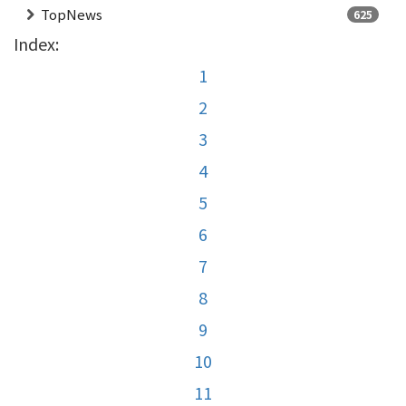
TopNews
625
Index:
1
2
3
4
5
6
7
8
9
10
11