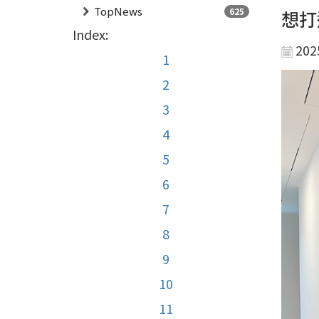
TopNews
625
想打
Index:
202
1
2
3
4
5
6
7
8
9
10
11