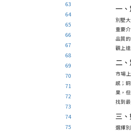
63
一、
64
別墅大
65
重要介
66
品質的
67
觀上達
68
二、
69
市場
70
感；銅
71
果，但
72
找到最
73
三、
74
75
選擇別