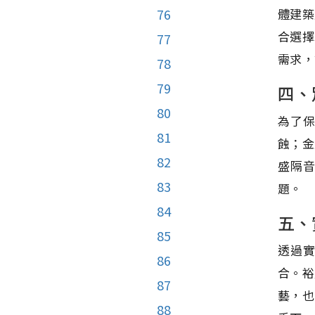
體建築
76
合選擇
77
需求，
78
79
四、
80
為了
81
蝕；金
82
盛隔
83
題。
84
五、
85
透過
86
合。裕
87
藝，也
88