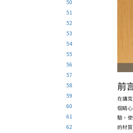
50
51
52
53
54
55
56
57
前
58
59
在講究
60
個精心
61
驗，使
62
的材質