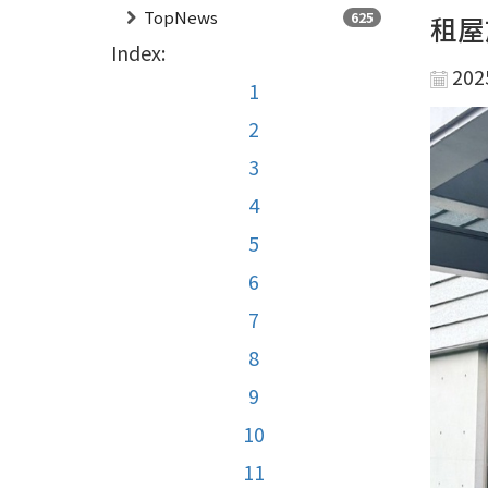
TopNews
625
租屋
Index:
202
1
2
3
4
5
6
7
8
9
10
11