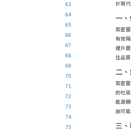
計現代
63
64
一、
65
氣密窗
66
有效隔
67
提升居
68
住品質
69
二、
70
氣密窗
71
的社區
72
能源開
73
說可能
74
三、
75