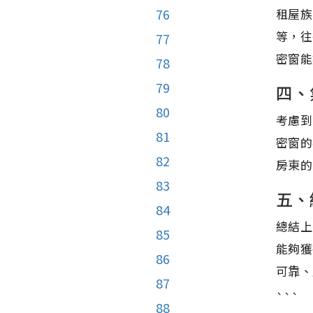
租屋族
76
等，往
77
密窗能
78
79
四、
80
考慮到
81
密窗的
82
房東的
83
五、
84
總結上
85
能夠獲
86
可靠、
87
```
88