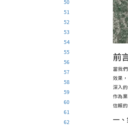
50
51
52
53
54
55
前
56
當我們
57
效果，
58
深入的
59
作為業
60
信賴的
61
一、
62