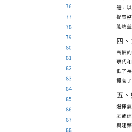
76
體，以
77
提高整
能效益
78
79
四、
80
高價的
81
現代和
82
低了長
83
提高了
84
五、
85
選擇氣
86
庭或建
87
與建築
88