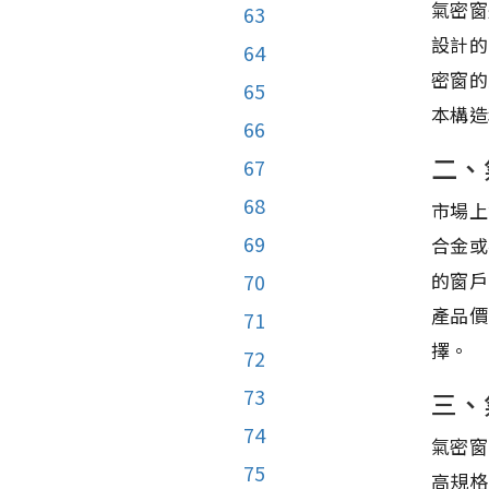
氣密窗
63
設計的
64
密窗的
65
本構造
66
二、
67
68
市場上
69
合金或
的窗戶
70
產品價
71
擇。
72
73
三、
74
氣密窗
75
高規格