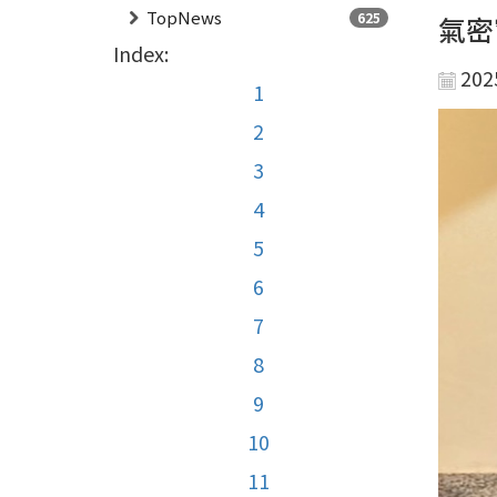
TopNews
625
氣密
Index:
202
1
2
3
4
5
6
7
8
9
10
11