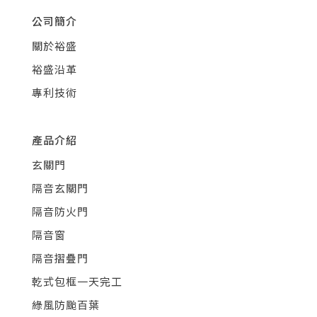
公司簡介
關於裕盛
裕盛沿革
專利技術
產品介紹
玄關門
隔音玄關門
隔音防火門
隔音窗
隔音摺疊門
乾式包框一天完工
綠風防颱百葉