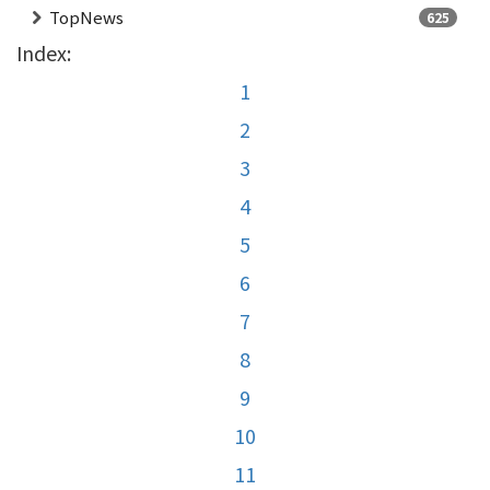
TopNews
625
Index:
1
2
3
4
5
6
7
8
9
10
11