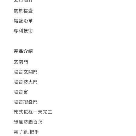
關於裕盛
裕盛沿革
專利技術
產品介紹
玄關門
隔音玄關門
隔音防火門
隔音窗
隔音摺疊門
乾式包框一天完工
綠風防颱百葉
電子鎖.把手