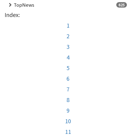
TopNews
625
Index:
1
2
3
4
5
6
7
8
9
10
11