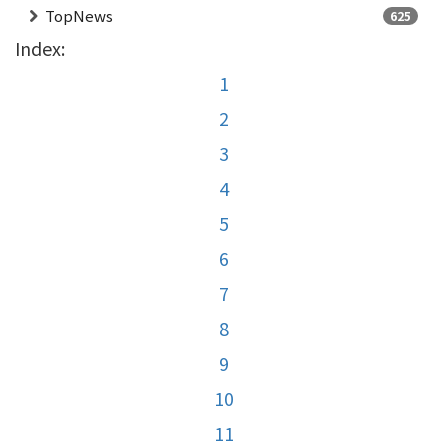
TopNews
625
Index:
1
2
3
4
5
6
7
8
9
10
11