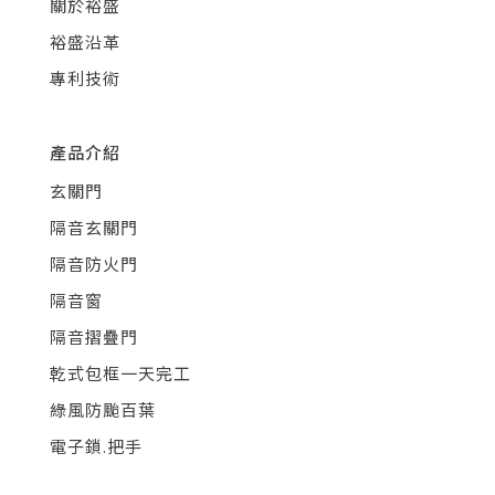
關於裕盛
裕盛沿革
專利技術
產品介紹
玄關門
隔音玄關門
隔音防火門
隔音窗
隔音摺疊門
乾式包框一天完工
綠風防颱百葉
電子鎖.把手