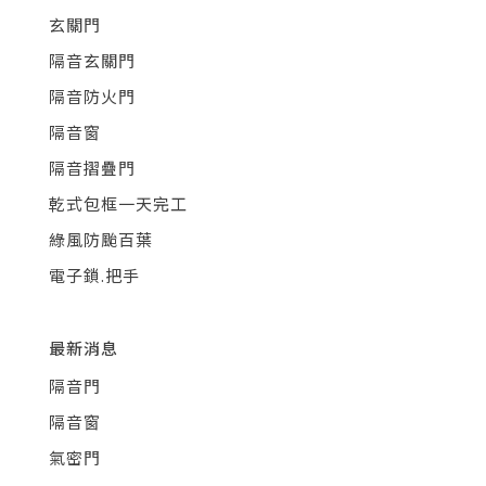
玄關門
隔音玄關門
隔音防火門
隔音窗
隔音摺疊門
乾式包框一天完工
綠風防颱百葉
電子鎖.把手
最新消息
隔音門
隔音窗
氣密門