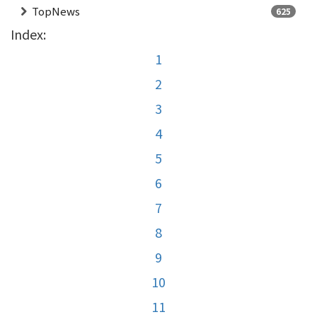
TopNews
625
Index:
1
2
3
4
5
6
7
8
9
10
11