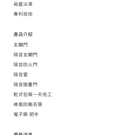
裕盛沿革
專利技術
產品介紹
玄關門
隔音玄關門
隔音防火門
隔音窗
隔音摺疊門
乾式包框一天完工
綠風防颱百葉
電子鎖.把手
最新消息