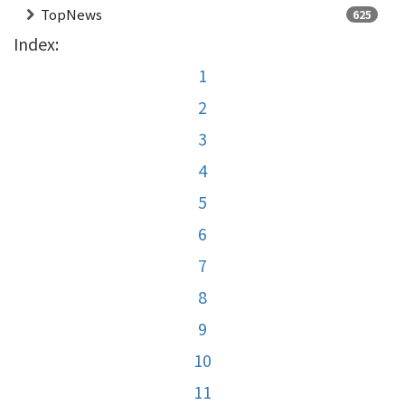
TopNews
625
Index:
1
2
3
4
5
6
7
8
9
10
11