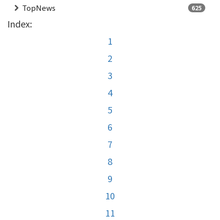
TopNews
625
Index:
1
2
3
4
5
6
7
8
9
10
11