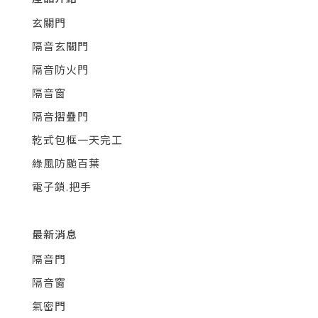
玄關門
隔音玄關門
隔音防火門
隔音窗
隔音摺疊門
乾式包框一天完工
綠風防颱百葉
電子鎖.把手
最新消息
隔音門
隔音窗
氣密門