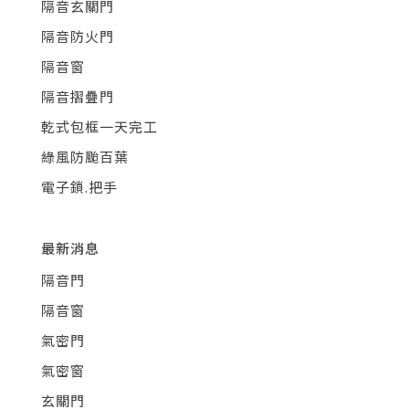
隔音玄關門
隔音防火門
隔音窗
隔音摺疊門
乾式包框一天完工
綠風防颱百葉
電子鎖.把手
最新消息
隔音門
隔音窗
氣密門
氣密窗
玄關門