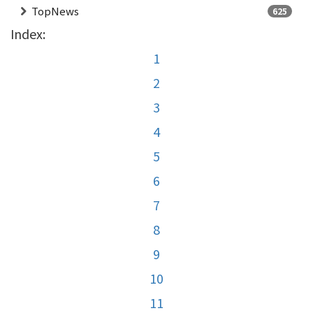
TopNews
625
Index:
1
2
3
4
5
6
7
8
9
10
11