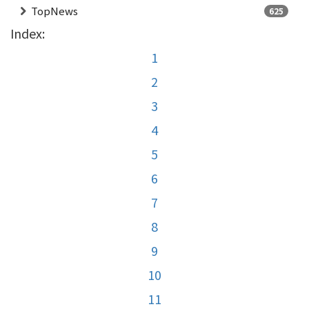
TopNews
625
Index:
1
2
3
4
5
6
7
8
9
10
11