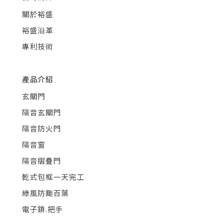
關於裕盛
裕盛沿革
專利技術
產品介紹
玄關門
隔音玄關門
隔音防火門
隔音窗
隔音摺疊門
乾式包框一天完工
綠風防颱百葉
電子鎖.把手