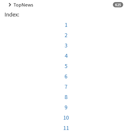
TopNews
625
Index:
1
2
3
4
5
6
7
8
9
10
11