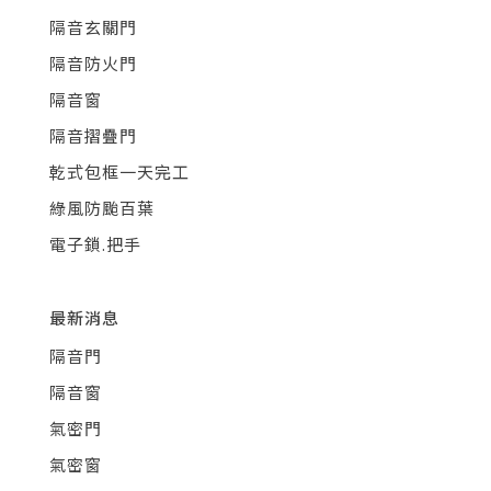
隔音玄關門
隔音防火門
隔音窗
隔音摺疊門
乾式包框一天完工
綠風防颱百葉
電子鎖.把手
最新消息
隔音門
隔音窗
氣密門
氣密窗