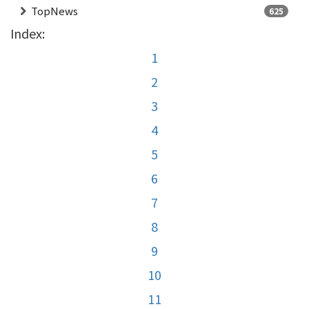
TopNews
625
Index:
1
2
3
4
5
6
7
8
9
10
11