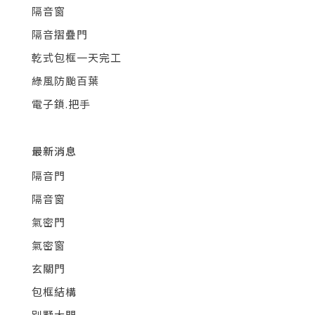
隔音窗
隔音摺疊門
乾式包框一天完工
綠風防颱百葉
電子鎖.把手
最新消息
隔音門
隔音窗
氣密門
氣密窗
玄關門
包框結構
別墅大門