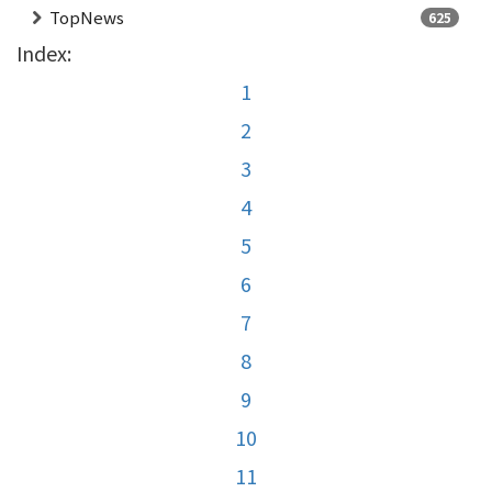
TopNews
625
Index:
1
2
3
4
5
6
7
8
9
10
11