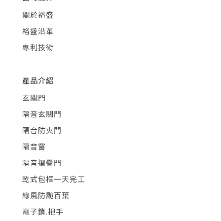
關於裕盛
裕盛沿革
專利技術
產品介紹
玄關門
隔音玄關門
隔音防火門
隔音窗
隔音摺疊門
乾式包框一天完工
綠風防颱百葉
電子鎖.把手