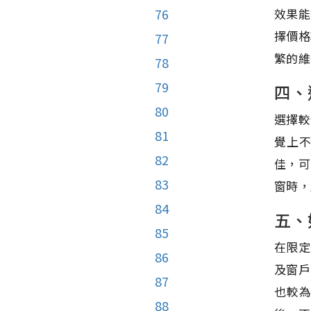
效果能
76
擇價格
77
繁的維
78
79
四、
80
選擇較
81
覺上
82
佳，可
83
窗時，
84
五、
85
在限定
86
及窗戶
87
也較
88