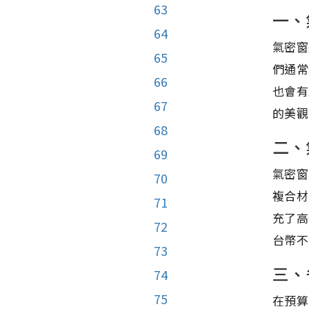
63
一、
64
氣密窗
65
們通常
66
也會有
67
的美觀
68
二、
69
氣密窗
70
複合材
71
充了高
72
台幣不
73
三、
74
75
在預算