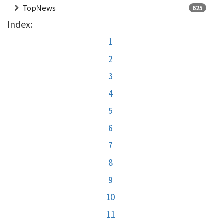
TopNews
625
Index:
1
2
3
4
5
6
7
8
9
10
11