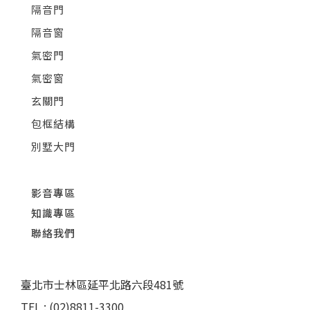
隔音門
隔音窗
氣密門
氣密窗
玄關門
包框結構
別墅大門
影音專區
知識專區
聯絡我們
臺北市士林區延平北路六段481號
TEL : (02)8811-3300