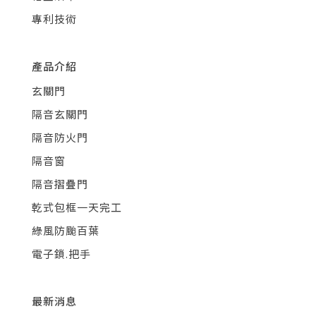
專利技術
產品介紹
玄關門
隔音玄關門
隔音防火門
隔音窗
隔音摺疊門
乾式包框一天完工
綠風防颱百葉
電子鎖.把手
最新消息