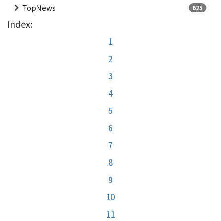
TopNews
625
Index:
1
2
3
4
5
6
7
8
9
10
11