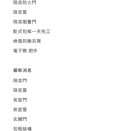
隔音防火門
隔音窗
隔音摺疊門
乾式包框一天完工
綠風防颱百葉
電子鎖.把手
最新消息
隔音門
隔音窗
氣密門
氣密窗
玄關門
包框結構