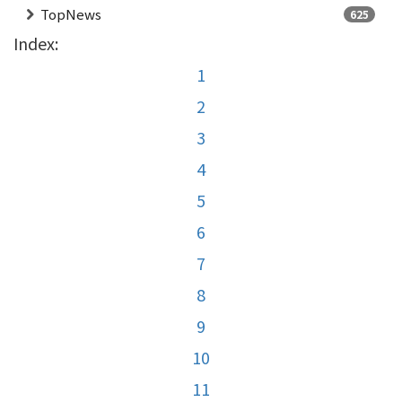
TopNews
625
Index:
1
2
3
4
5
6
7
8
9
10
11