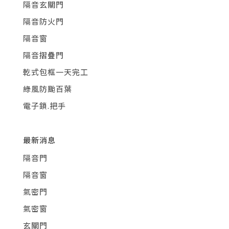
隔音玄關門
隔音防火門
隔音窗
隔音摺疊門
乾式包框一天完工
綠風防颱百葉
電子鎖.把手
最新消息
隔音門
隔音窗
氣密門
氣密窗
玄關門