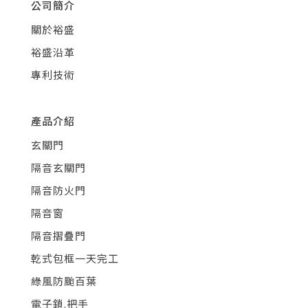
公司簡介
關於裕盛
裕盛沿革
專利技術
產品介紹
玄關門
隔音玄關門
隔音防火門
隔音窗
隔音摺疊門
乾式包框一天完工
綠風防颱百葉
電子鎖.把手