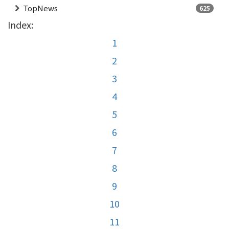
TopNews
625
Index:
1
2
3
4
5
6
7
8
9
10
11