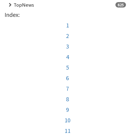
TopNews
625
Index:
1
2
3
4
5
6
7
8
9
10
11