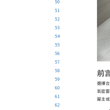
50
51
52
53
54
55
56
57
58
前
59
選擇合
60
氣密窗
61
屋主或
62