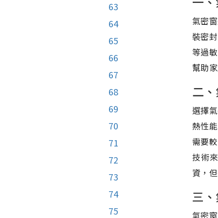
一、
63
氣密窗
64
裝密封
65
等過敏
66
幫助家
67
二、
68
69
選擇氣
70
熱性能
需要較
71
技術
72
資，但
73
74
三、
75
氣密窗