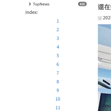
TopNews
625
還在
Index:
202
1
2
3
4
5
6
7
8
9
10
11