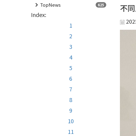
TopNews
625
不同
Index:
202
1
2
3
4
5
6
7
8
9
10
11