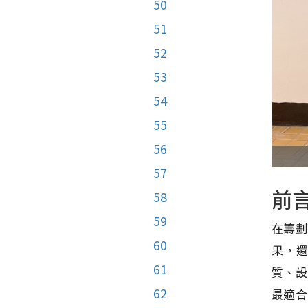
50
51
52
53
54
55
56
57
前
58
59
在籌劃
60
果，
61
質、設
62
最適合