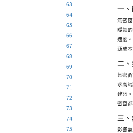
63
一、
64
氣密窗
65
暖氣的
66
適度。
67
源成本
68
二、
69
氣密窗
70
求高端
71
建築。
72
密窗都
73
三、
74
75
影響氣