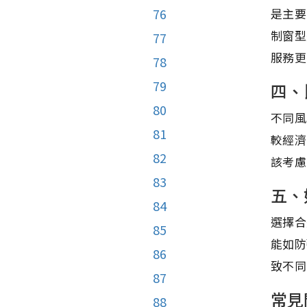
是主要
76
制窗型
77
服務更
78
79
四、
80
不同風
81
較經濟
82
該考慮
83
五、
84
選擇合
85
能如防
86
致不同
87
常見
88