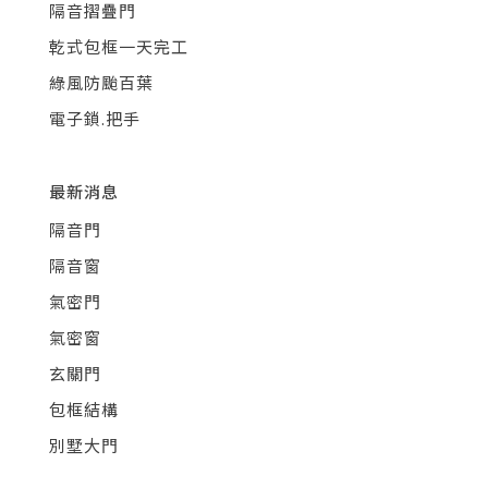
隔音摺疊門
乾式包框一天完工
綠風防颱百葉
電子鎖.把手
最新消息
隔音門
隔音窗
氣密門
氣密窗
玄關門
包框結構
別墅大門