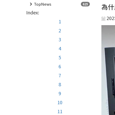
TopNews
625
為什
Index:
202
1
2
3
4
5
6
7
8
9
10
11