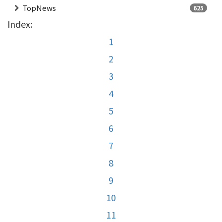
TopNews
625
Index:
1
2
3
4
5
6
7
8
9
10
11