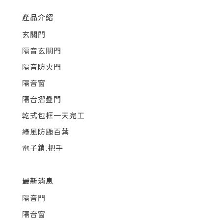
產品介紹
玄關門
隔音玄關門
隔音防火門
隔音窗
隔音摺疊門
乾式包框一天完工
綠風防颱百葉
電子鎖.把手
最新消息
隔音門
隔音窗