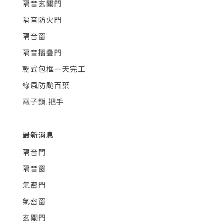
隔音玄關門
隔音防火門
隔音窗
隔音摺疊門
乾式包框一天完工
綠風防颱百葉
電子鎖.把手
最新消息
隔音門
隔音窗
氣密門
氣密窗
玄關門