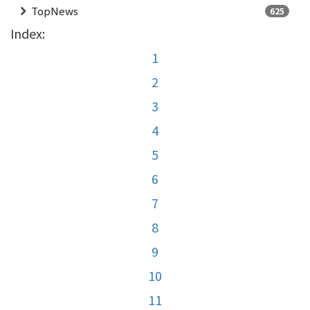
TopNews
625
Index:
1
2
3
4
5
6
7
8
9
10
11