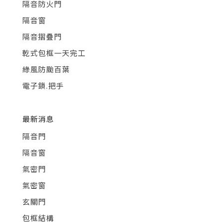
隔音防火門
隔音窗
隔音摺疊門
乾式包框一天完工
綠風防颱百葉
電子鎖.把手
最新消息
隔音門
隔音窗
氣密門
氣密窗
玄關門
包框結構