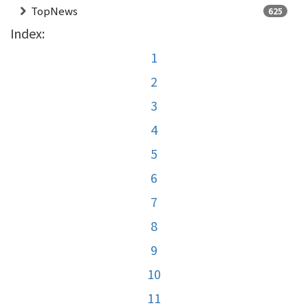
TopNews
625
Index:
1
2
3
4
5
6
7
8
9
10
11