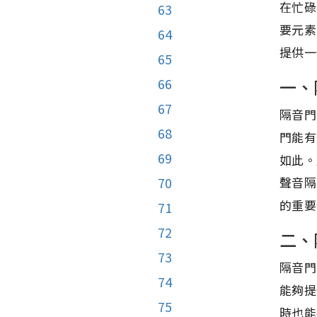
在忙碌
63
要元素
64
提供一
65
一、
66
67
隔音門
68
門能有
69
如此。
聲音隔
70
的重要
71
72
二、
73
隔音門
74
能夠提
75
時也能