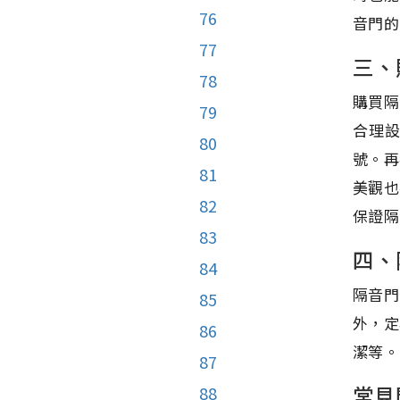
76
音門的
77
三、
78
購買隔
79
合理
80
號。再
81
美觀也
82
保證隔
83
四、
84
隔音門
85
外，定
86
潔等。
87
常見
88