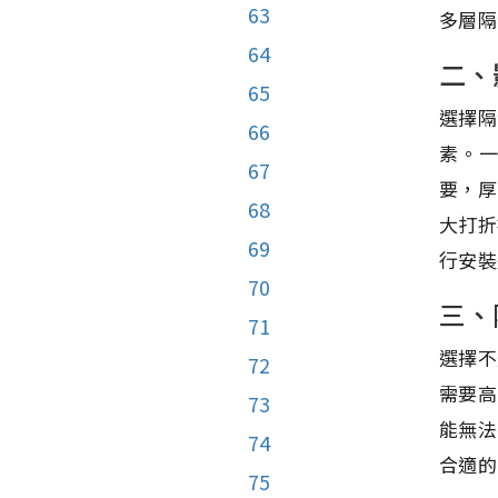
63
多層隔
64
二、
65
選擇隔
66
素。
67
要，厚
68
大打折
69
行安裝
70
三、
71
選擇不
72
需要高
73
能無法
74
合適的
75