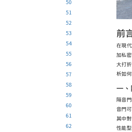
50
51
52
前
53
54
在現代
55
加私密
56
大打折
析如何
57
58
一、
59
隔音門
60
音門可
61
其中對
62
性能型