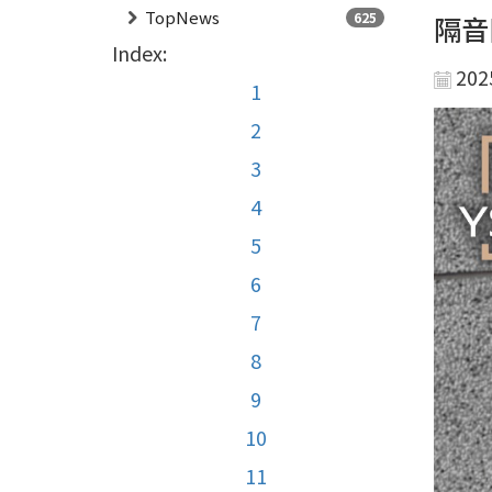
TopNews
625
隔音
Index:
202
1
2
3
4
5
6
7
8
9
10
11