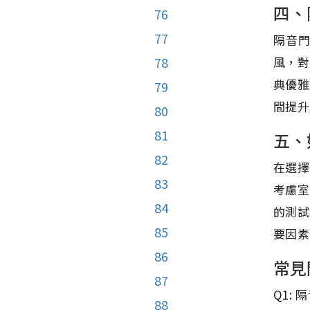
四、
76
77
隔音
風，對
78
典優雅
79
間提升
80
81
五、
82
在選擇
83
考慮室
84
的測試
85
要因素
86
常見
87
Q1:
88