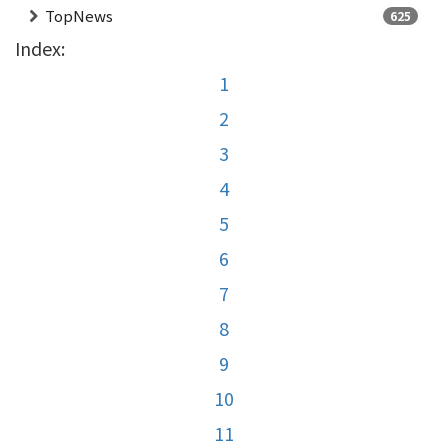
TopNews
625
Index:
1
2
3
4
5
6
7
8
9
10
11