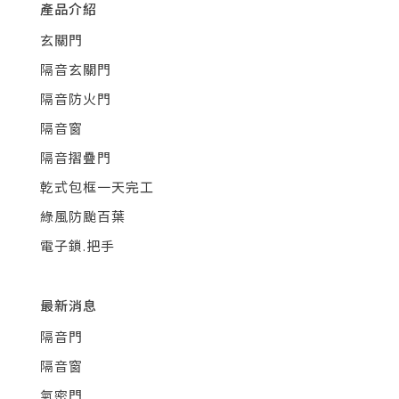
產品介紹
玄關門
隔音玄關門
隔音防火門
隔音窗
隔音摺疊門
乾式包框一天完工
綠風防颱百葉
電子鎖.把手
最新消息
隔音門
隔音窗
氣密門