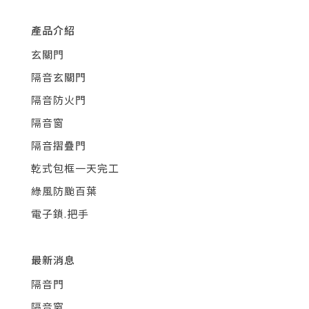
產品介紹
玄關門
隔音玄關門
隔音防火門
隔音窗
隔音摺疊門
乾式包框一天完工
綠風防颱百葉
電子鎖.把手
最新消息
隔音門
隔音窗