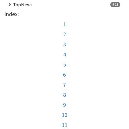
TopNews
625
Index:
1
2
3
4
5
6
7
8
9
10
11