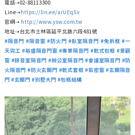
電話⇢02-88113300
Line⇢
https://lin.ee/arUEqSv
官網⇢
http://www.ysw.com.tw
地址⇢台北市士林區延平北路六段481號
#隔音門
#隔音窗
#防火門
#臥室隔音門
#免拆框
#一
天完工
#裕盛隔音門窗
#專業隔音門
#乾式包框
#景觀
窗
#錄音室隔音門
#辦公室隔音門
#會議室隔音門
#防
火隔音門
#防火玄關門
#乾式套框
#氣密窗
#玄關隔音
門
#玄關門
#別墅大門
#包框結構