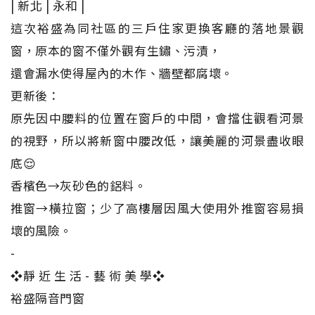
| 新北 | 永和 |
這次裕盛為同社區的三戶住家更換客廳的落地景觀
窗，原本的窗不僅外觀有生鏽、污漬，
還會漏水使得屋內的木作、牆壁都腐壞。
更新後：
原先因中腰料的位置在窗戶的中間，會擋住觀看河景
的視野，所以將新窗中腰改低，讓美麗的河景盡收眼
底😌
香檳色→灰砂色的鋁料。
推窗→橫拉窗；少了高樓層因風大使用外推窗容易損
壞的風險。
-
❖靜 近 生 活 - 藝 術 美 學❖
裕盛隔音門窗