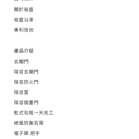
關於裕盛
裕盛沿革
專利技術
產品介紹
玄關門
隔音玄關門
隔音防火門
隔音窗
隔音摺疊門
乾式包框一天完工
綠風防颱百葉
電子鎖.把手