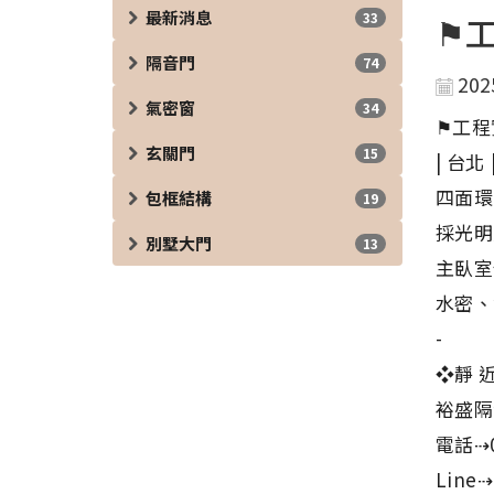
最新消息
33
⚑工
隔音門
74
202
氣密窗
34
⚑工程
玄關門
15
| 台北 
四面環
包框結構
19
採光明
別墅大門
13
主臥室
水密、
-
❖靜 近
裕盛隔
電話⇢0
Line⇢