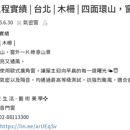
程實績 | 台北 | 木柵 | 四面環
5.6.30
氣密窗
實績
| 木柵 |
山，窗外一片綠意山景
亮又通風。
使用歐式廣角窗，讓屋主迎向早晨的每一道曙光🌤😇
氣密以及隔音，均通過最高等級測試，抗強烈颱風，適合
 生 活 - 藝 術 美 學❖
音門窗
2-88113300
https://lin.ee/arUEqSv