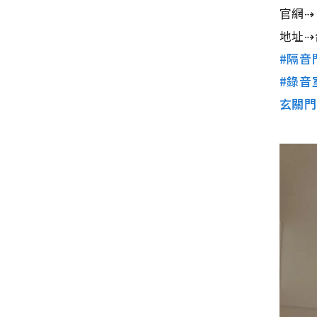
官網
地址⇢
#隔音
#錄音
玄關門