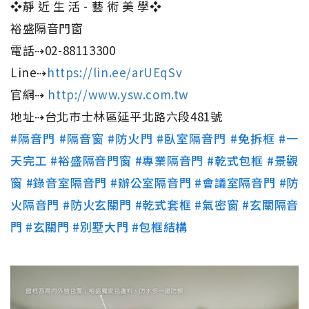
❖靜 近 生 活 - 藝 術 美 學❖
裕盛隔音門窗
電話⇢02-88113300
Line⇢
https://lin.ee/arUEqSv
官網⇢
http://www.ysw.com.tw
地址⇢台北市士林區延平北路六段481號
#隔音門
#隔音窗
#防火門
#臥室隔音門
#免拆框
#一
天完工
#裕盛隔音門窗
#專業隔音門
#乾式包框
#景觀
窗
#錄音室隔音門
#辦公室隔音門
#會議室隔音門
#防
火隔音門
#防火玄關門
#乾式套框
#氣密窗
#玄關隔音
門
#玄關門
#別墅大門
#包框結構