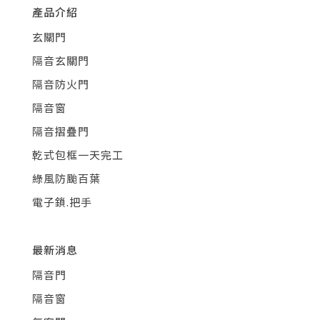
產品介紹
玄關門
隔音玄關門
隔音防火門
隔音窗
隔音摺疊門
乾式包框一天完工
綠風防颱百葉
電子鎖.把手
最新消息
隔音門
隔音窗