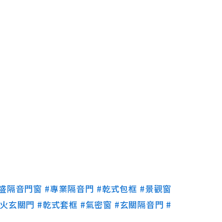
裕盛隔音門窗
#專業隔音門
#乾式包框
#景觀窗
防火玄關門
#乾式套框
#氣密窗
#玄關隔音門
#