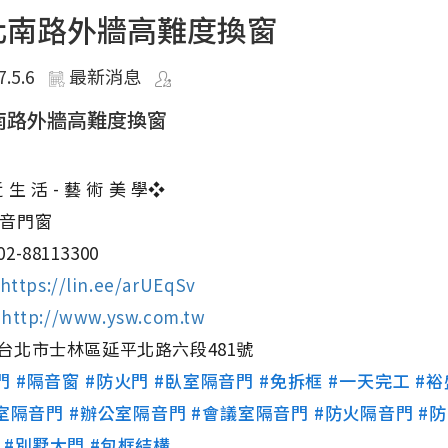
化南路外牆高難度換窗
7.5.6
最新消息
南路外牆高難度換窗
 生 活 - 藝 術 美 學❖
音門窗
2-88113300
https://lin.ee/arUEqSv
⇢
http://www.ysw.com.tw
台北市士林區延平北路六段481號
門
#隔音窗
#防火門
#臥室隔音門
#免拆框
#一天完工
#
室隔音門
#辦公室隔音門
#會議室隔音門
#防火隔音門
#
#別墅大門
#包框結構