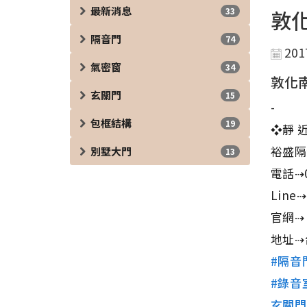
最新消息
33
敦
隔音門
74
201
氣密窗
34
敦化
玄關門
15
-
包框結構
19
❖靜 近
裕盛隔
別墅大門
13
電話⇢0
Line⇢
官網
地址⇢
#隔音
#錄音
玄關門