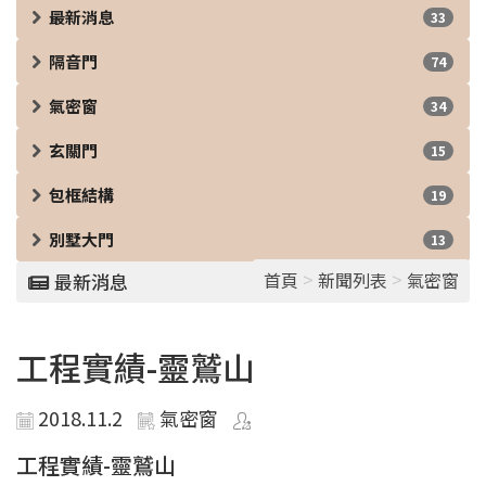
最新消息
33
隔音門
74
氣密窗
34
玄關門
15
包框結構
19
別墅大門
13
>
>
首頁
新聞列表
氣密窗
最新消息
工程實績-靈鷲山
2018.11.2
氣密窗
工程實績-靈鷲山