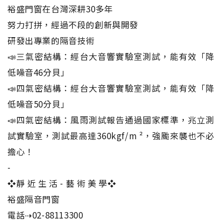
裕盛門窗在台灣深耕30多年
努力打拼，經過不段的創新與開發
研發出專業的隔音技術
📣三氣密結構：經台大音響實驗室測試，能有效「降
低噪音46分貝」
📣四氣密結構：經台大音響實驗室測試，能有效「降
低噪音50分貝」
📣四氣密結構：風雨測試報告通過國家標準，兆立測
試實驗室，測試最高達360kgf/m ²，強颱來襲也不必
擔心！
-
❖靜 近 生 活 - 藝 術 美 學❖
裕盛隔音門窗
電話⇢02-88113300