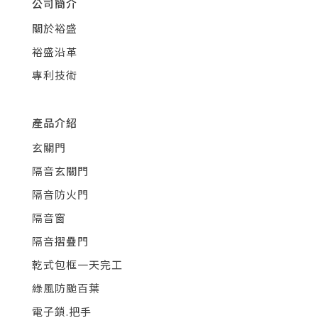
公司簡介
關於裕盛
裕盛沿革
專利技術
產品介紹
玄關門
隔音玄關門
隔音防火門
隔音窗
隔音摺疊門
乾式包框一天完工
綠風防颱百葉
電子鎖.把手