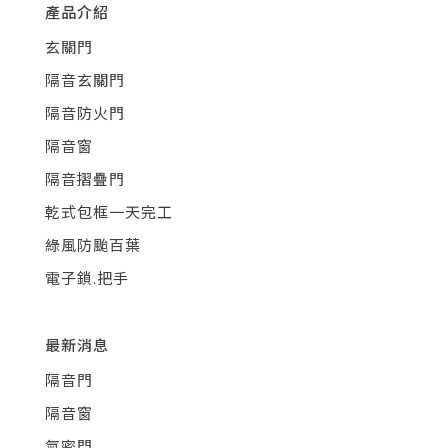
產品介紹
玄關門
隔音玄關門
隔音防火門
隔音窗
隔音摺疊門
乾式包框一天完工
綠風防颱百葉
電子鎖.把手
最新消息
隔音門
隔音窗
氣密門