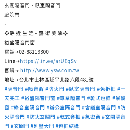
玄關隔音門、臥室隔音門
庭院門
-
❖靜 近 生 活 - 藝 術 美 學❖
裕盛隔音門窗
電話⇢02-88113300
Line⇢
https://lin.ee/arUEqSv
官網⇢
http://www.ysw.com.tw
地址⇢台北市士林區延平北路六段481號
#隔音門
#隔音窗
#防火門
#臥室隔音門
#免拆框
#一
天完工
#裕盛隔音門窗
#專業隔音門
#乾式包框
#景觀
窗
#錄音室隔音門
#辦公室隔音門
#會議室隔音門
#防
火隔音門
#防火玄關門
#乾式套框
#氣密窗
#玄關隔音
門
#玄關門
#別墅大門
#包框結構