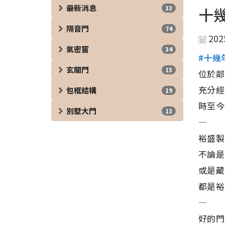
最新消息
33
十
隔音門
74
202
氣密窗
34
#十幾
玄關門
15
位於鄰
充分經
包框結構
19
時至今
別墅大門
13
—
裕盛製
不論是
或是藏
都是裕
—
好的門