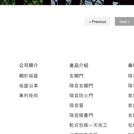
« Previous
Next »
公司簡介
產品介紹
最
關於裕盛
玄關門
隔
裕盛沿革
隔音玄關門
隔
專利技術
隔音防火門
氣
隔音窗
氣
隔音摺疊門
玄
乾式包框一天完工
包