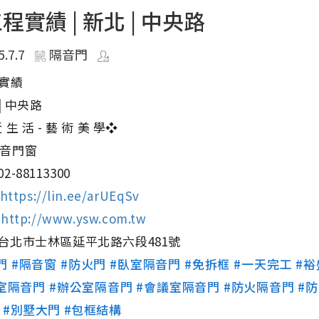
程實績 | 新北 | 中央路
5.7.7
隔音門
實績
 | 中央路
 生 活 - 藝 術 美 學❖
音門窗
2-88113300
https://lin.ee/arUEqSv
⇢
http://www.ysw.com.tw
台北市士林區延平北路六段481號
門
#隔音窗
#防火門
#臥室隔音門
#免拆框
#一天完工
#
室隔音門
#辦公室隔音門
#會議室隔音門
#防火隔音門
#
#別墅大門
#包框結構