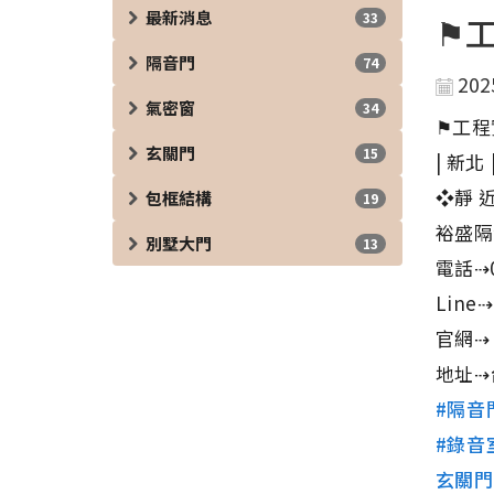
最新消息
33
⚑工
隔音門
74
202
氣密窗
34
⚑工程
玄關門
15
| 新北
❖靜 近
包框結構
19
裕盛隔
別墅大門
13
電話⇢0
Line⇢
官網
地址⇢
#隔音
#錄音
玄關門