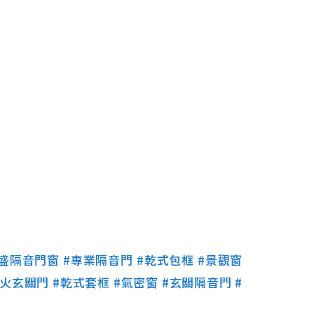
裕盛隔音門窗
#專業隔音門
#乾式包框
#景觀窗
防火玄關門
#乾式套框
#氣密窗
#玄關隔音門
#