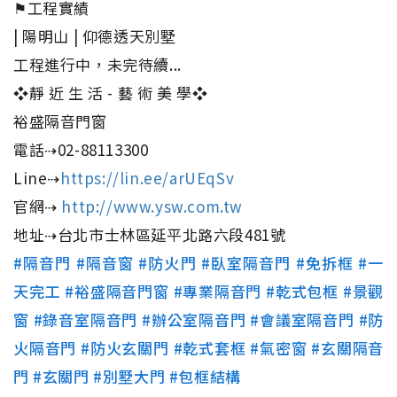
⚑工程實績
| 陽明山 | 仰德透天別墅
工程進行中，未完待續...
❖靜 近 生 活 - 藝 術 美 學❖
裕盛隔音門窗
電話⇢02-88113300
Line⇢
https://lin.ee/arUEqSv
官網⇢
http://www.ysw.com.tw
地址⇢台北市士林區延平北路六段481號
#隔音門
#隔音窗
#防火門
#臥室隔音門
#免拆框
#一
天完工
#裕盛隔音門窗
#專業隔音門
#乾式包框
#景觀
窗
#錄音室隔音門
#辦公室隔音門
#會議室隔音門
#防
火隔音門
#防火玄關門
#乾式套框
#氣密窗
#玄關隔音
門
#玄關門
#別墅大門
#包框結構