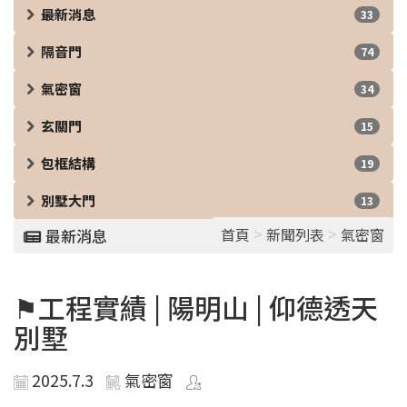
最新消息
33
隔音門
74
氣密窗
34
玄關門
15
包框結構
19
別墅大門
13
>
>
首頁
新聞列表
氣密窗
最新消息
⚑工程實績 | 陽明山 | 仰德透天
別墅
2025.7.3
氣密窗