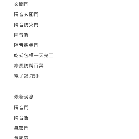
玄關門
隔音玄關門
隔音防火門
隔音窗
隔音摺疊門
乾式包框一天完工
綠風防颱百葉
電子鎖.把手
最新消息
隔音門
隔音窗
氣密門
氣密窗