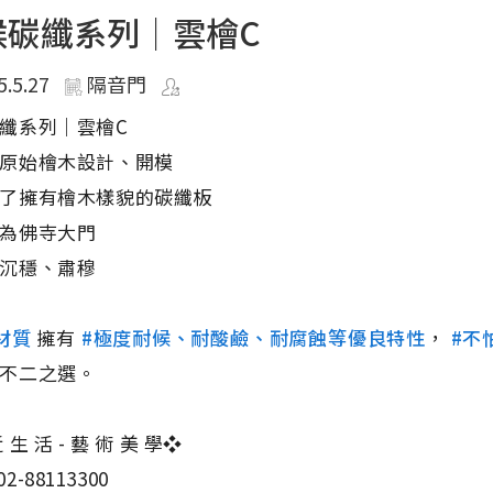
候碳纖系列｜雲檜C
5.5.27
隔音門
纖系列｜雲檜C
原始檜木設計、開模
了擁有檜木樣貌的碳纖板
為佛寺大門
沉穩、肅穆
材質
擁有
#極度耐候、耐酸鹼、耐腐蝕等優良特性
，
#不
不二之選。
 生 活 - 藝 術 美 學❖
2-88113300