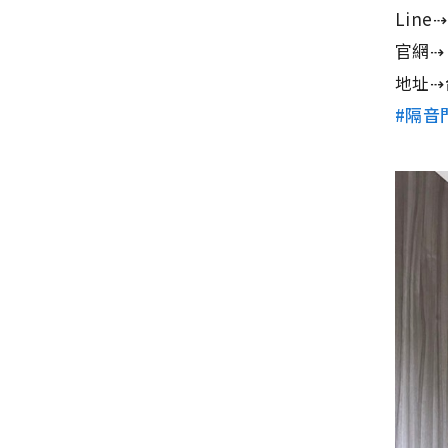
Line⇢
官網
地址⇢
#隔音