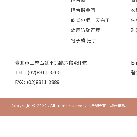
隔音摺疊門
玄
乾式包框一天完工
包
綠風防颱百葉
別
電子鎖.把手
臺北市士林區延平北路六段481號
E-
TEL : (02)8811-3300
營
FAX : (02)8811-3889
Copyright © 2022 . All rights reserved. 版權所有‧請勿轉載