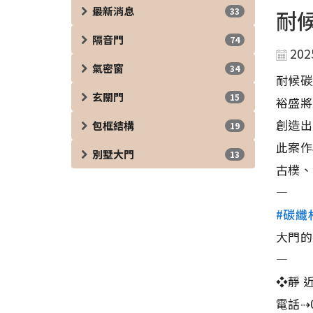
最新消息
33
耐
隔音門
74
202
氣密窗
34
耐候碳
玄關門
15
裕盛將
創造出
包框結構
19
此案作
別墅大門
13
古樸、
—
#碳纖
大門的
—
❖靜 近
電話⇢0