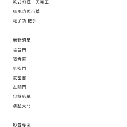
乾式包框一天完工
綠風防颱百葉
電子鎖.把手
最新消息
隔音門
隔音窗
氣密門
氣密窗
玄關門
包框結構
別墅大門
影音專區