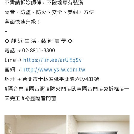
不需請拆除師傅，不破壞原有裝潢
隔音、防盜、防火、安全、美觀、方便
全面快速升級！
–
❖ 靜 近 生 活 - 藝 術 美 學 ❖
電話 ⇢ 02-8811-3300
Line ⇢
https://lin.ee/arUEqSv
官網 ⇢
http://www.ys-w.com.tw
地址 ⇢ 台北市士林區延平北路六段481號
#隔音門 #隔音窗 #防火門 #臥室隔音門 #免拆框 #一
天完工 #裕盛隔音門窗